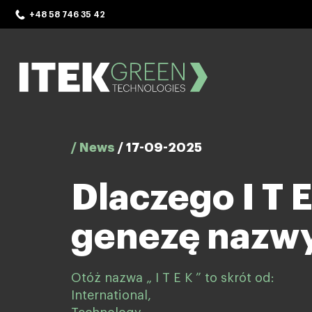
Skip
+48 58 746 35 42
to
content
ITEK Green Technologies
/ News
/
17-09-2025
Dlaczego I T E
genezę nazwy
Otóż nazwa „ I T E K ” to skrót od:
International,