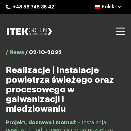
Skip
Polski
+48 58 746 35 42
to
content
Mo
ITEK Green Technologies
/ News
/
02-10-2022
Realizacje | Instalacje
powietrza świeżego oraz
procesowego w
galwanizacji i
miedziowaniu
Projekt, dostawa i montaż
– Instalacja
nawiewu i podgrzewu świeżego powietrza