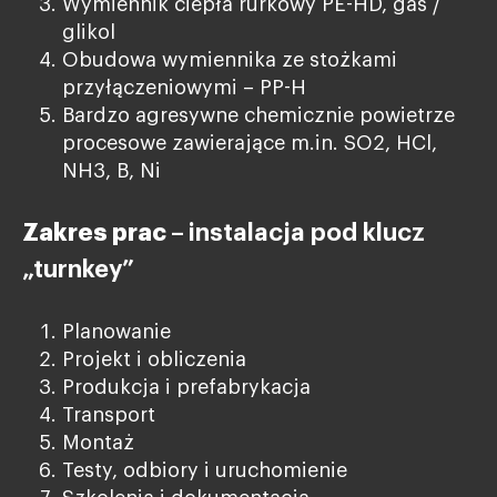
Wymiennik ciepła rurkowy PE-HD, gas /
glikol
Obudowa wymiennika ze stożkami
przyłączeniowymi – PP-H
Bardzo agresywne chemicznie powietrze
procesowe zawierające m.in. SO2, HCl,
NH3, B, Ni
Zakres prac –
instalacja pod klucz
„turnkey”
Planowanie
Projekt i obliczenia
Produkcja i prefabrykacja
Transport
Montaż
Testy, odbiory i uruchomienie