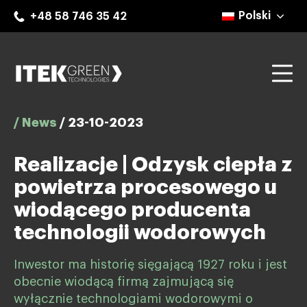
Skip
Polski
+48 58 746 35 42
to
content
Mo
ITEK Green Technologies
/ News
/
23-10-2023
Realizacje | Odzysk ciepła z
powietrza procesowego u
wiodącego producenta
technologii wodorowych
Inwestor ma historię sięgającą 1927 roku i jest
obecnie wiodącą firmą zajmującą się
wyłącznie technologiami wodorowymi o