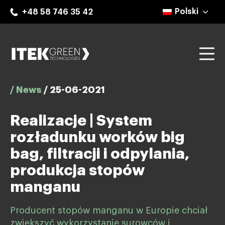
Skip
Polski
+48 58 746 35 42
to
content
Mo
ITEK Green Technologies
/ News
/
25-06-2021
Realizacje | System
rozładunku worków big
bag, filtracji i odpylania,
produkcja stopów
manganu
Producent stopów manganu w Europie chciał
zwiększyć wykorzystanie surowców i