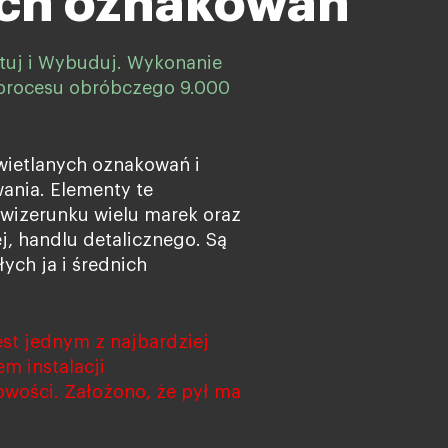
ych oznakowań
ktuj i Wybuduj. Wykonanie
procesu obróbczego 9.000
wietlanych oznakowań i
ania. Elementy te
wizerunku wielu marek oraz
j, handlu detalicznego. Są
ych ja i średnich
est jednym z najbardziej
m instalacji
wości. Założono, że pył ma