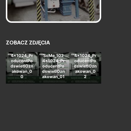
ZOBACZ ZDJĘCIA
SoMe_102
SoMe_102
4x1024_Pr
SoMe_102
4x1024_Pr
oducentPo
4x1024_Pr
oducentPo
dswietlOzn
oducentPo
dswietlOzn
akowan_0
dswietlOzn
akowan_0
0
akowan_01
2