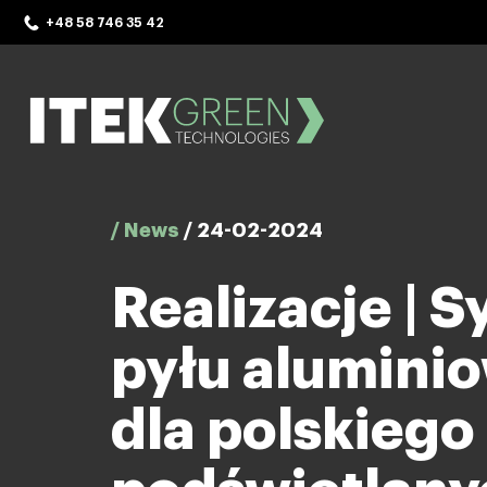
Skip
+48 58 746 35 42
to
content
ITEK Green Technologies
/ News
/
24-02-2024
Realizacje | 
pyłu aluminio
dla polskieg