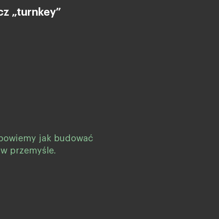
cz „turnkey”
dpowiemy jak budować
 w przemyśle.