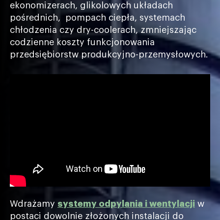
ekonomizerach, glikolowych układach
pośrednich, pompach ciepła, systemach
chłodzenia czy dry-coolerach, zmniejszając
codzienne koszty funkcjonowania
przedsiębiorstw produkcyjno-przemysłowych.
Wdrażamy
systemy odpylania i wentylacji
w
postaci dowolnie złożonych instalacji do