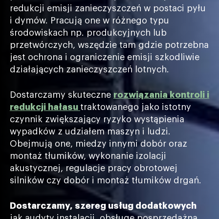
redukcji emisji zanieczyszczeń w postaci pyłu
i dymów. Pracują one w różnego typu
środowiskach np. produkcyjnych lub
przetwórczych, wszędzie tam gdzie potrzebna
jest ochrona i ograniczenie emisji szkodliwie
działających zanieczyszczeń lotnych.
Dostarczamy skuteczne
rozwiązania kontroli i
redukcji hałasu
traktowanego jako istotny
czynnik zwiększający ryzyko wystąpienia
wypadków z udziałem maszyn i ludzi.
Obejmują one, miedzy innymi dobór oraz
montaż tłumików, wykonanie izolacji
akustycznej, regulacje pracy obrotowej
silników czy dobór i montaż tłumików drgań.
Dostarczamy, szereg usług dodatkowych
jak audyty instalacji, obsługę posprzedażną,