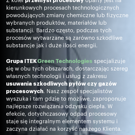
Z kolei
przemysł procesowy
oparty jest na
kierunkowych procesach technologicznych
powodujących zmiany chemiczne lub fizyczne
wybranych produktów, materiałów lub
substancji. Bardzo często, podczas tych
procesów wytwarzane są zarówno szkodliwe
substancje jak i duże ilości energii.
Grupa
ITEK
Green Technologies
specjalizuje
się w obu tych obszarach, dostarczając szereg
własnych technologii i usług z zakresu
usuwania szkodliwych pyłów czy gazów
procesowych
. Nasz zespół specjalistów
wyszuka i tam gdzie to możliwe, zaproponuje
najlepsze rozwiązania odzysku ciepła. W
efekcie, dotychczasowy odpad procesowy
staje się integralnym elementem systemu i
zaczyna działać na korzyść naszego Klienta.