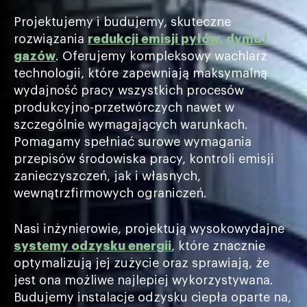
Projektujemy i budujemy, skuteczne
rozwiązania
redukcji emisji pyłów, dymu i
gazów
. Oferujemy kompleksowy wachlarz
technologii, które zapewniają maksymalną
wydajność pracy wszystkich procesów
produkcyjno-przetwórczych nawet w
szczególnie wymagających warunkach.
Pomagamy spełniać surowe wymagania
przepisów środowiska pracy, kontroli emisji
zanieczyszczeń, jak i własnych,
wewnątrzfirmowych ograniczeń.
Nasi inżynierowie, projektują wysokowydajne
systemy odzysku energii
, które znacznie
optymalizują jej zużycie oraz sprawiają, że
jest ona możliwe najlepiej wykorzystywana.
Budujemy instalacje odzysku ciepła oparte na,