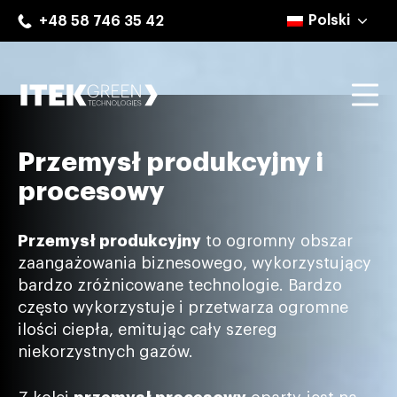
Skip
Polski
+48 58 746 35 42
to
content
Mo
ITEK Green Technologies
Przemysł produkcyjny i
procesowy
Przemysł produkcyjny
to ogromny obszar
zaangażowania biznesowego, wykorzystujący
bardzo zróżnicowane technologie. Bardzo
często wykorzystuje i przetwarza ogromne
ilości ciepła, emitując cały szereg
niekorzystnych gazów.