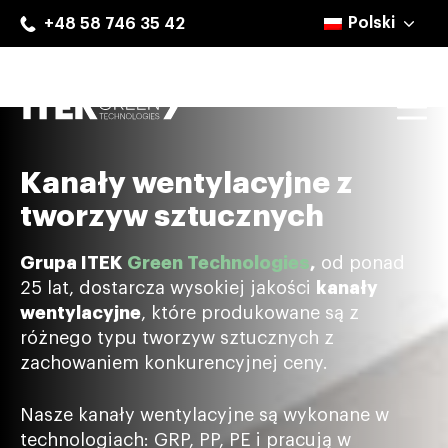
Skip
Polski
+48 58 746 35 42
to
content
Mo
ITEK Green Technologies
Kanały wentylacyjne z
tworzyw sztucznych
Grupa ITEK
Green Technologies
,
od ponad
25 lat, dostarcza wysokiej jakości
kanały
wentylacyjne
, które produkowane są z
różnego typu tworzyw sztucznych z
zachowaniem konkurencyjnej ceny.
Nasze kanały wentylacyjne są wykonane w
technologiach: GRP, PP, PE i pracują w