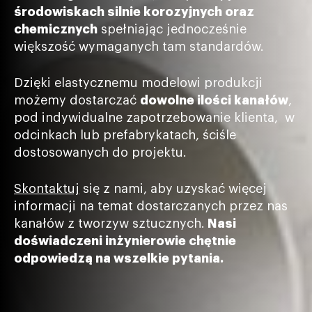
środowiskach silnie korozyjnych oraz
chemicznych
spełniając jednocześnie
większość wymaganych tam standardów.
Dzięki elastycznemu modelowi produkcji
możemy dostarczać
dowolne ilości kanałów
,
pod indywidualne zapotrzebowanie klienta, w
odcinkach lub prefabrykatach, ściśle
dostosowanych do projektu.
Skontaktuj
się z nami, aby uzyskać więcej
informacji na temat dostarczanych przez nas
kanałów z tworzyw sztucznych.
Nasi
doświadczeni inżynierowie chętnie
odpowiedzą na wszelkie pytania.