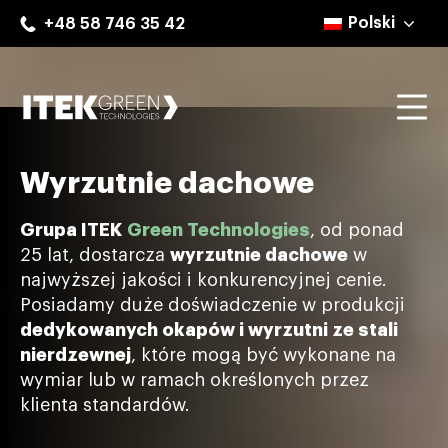
Skip
Polski
+48 58 746 35 42
to
content
Mo
ITEK Green Technologies
Wyrzutnie dachowe
Grupa ITEK
Green Technologies
, od ponad
25 lat, dostarcza
wyrzutnie dachowe
w
najwyższej jakości i konkurencyjnej cenie.
Posiadamy duże doświadczenie w produkcji
dedykowanych okapów i wyrzutni ze stali
nierdzewnej
, które mogą być wykonane na
wymiar lub w ramach określonych przez
klienta standardów.