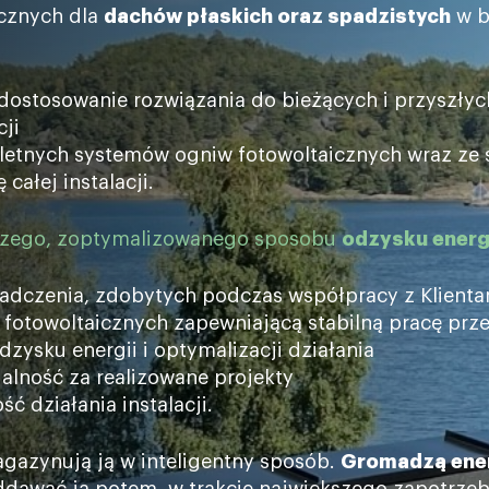
cznych dla
dachów płaskich oraz spadzistych
w b
dostosowanie rozwiązania do bieżących i przyszłyc
cji
etnych systemów ogniw fotowoltaicznych wraz ze st
całej instalacji.
jszego, zoptymalizowanego sposobu
odzysku energ
iadczenia, zdobytych podczas współpracy z Klienta
otowoltaicznych zapewniającą stabilną pracę przez 
zysku energii i optymalizacji działania
ialność za realizowane projekty
ć działania instalacji.
agazynują ją w inteligentny sposób.
Gromadzą ene