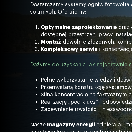
Dostarczamy systemy ogniw fotowoltai
solarnych. Oferujemy:
Optymalne zaprojektowanie
oraz 
dostępnej przestrzeni pracy instala
Montaż
dowolnie złożonych, kompl
Kompleksowy serwis
i konserwację 
Dążymy do uzyskania jak najsprawnie
Pełne wykorzystanie wiedzy i dośw
Przemyślaną konstrukcję systemów f
Silną koncentrację na faktycznym od
Realizację „pod klucz” i odpowiedz
Zapewnienie trwałości i niezawodnoś
Nasze
magazyny energii
odbierają i m