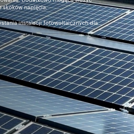
zebowania. Dodatkowo mogąca służyć
 skoków napięcia.
tania instalacji fotowoltaicznych dla