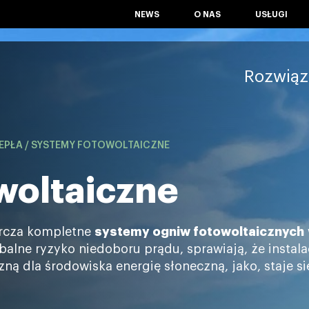
NEWS
O NAS
USŁUGI
Rozwiąz
IEPŁA
/
SYSTEMY FOTOWOLTAICZNE
woltaiczne
rcza kompletne
systemy ogniw fotowoltaicznych
obalne ryzyko niedoboru prądu, sprawiają, że instal
azną dla środowiska energię słoneczną, jako, staje