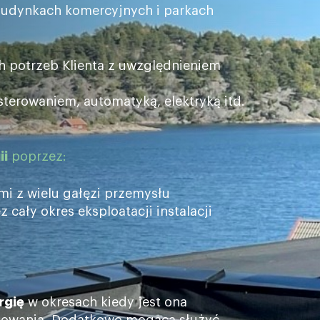
udynkach komercyjnych i parkach
h potrzeb Klienta z uwzględnieniem
erowaniem, automatyką, elektryką itd.
ii
poprzez:
mi z wielu gałęzi przemysłu
cały okres eksploatacji instalacji
rgię
w okresach kiedy jest ona