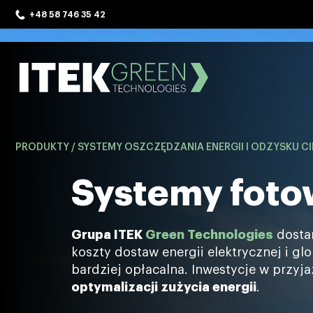
Skip
+48 58 746 35 42
to
content
ITEK Green Technologies
PRODUKTY
/
SYSTEMY OSZCZĘDZANIA ENERGII I ODZYSKU C
Systemy foto
Grupa ITEK
Green Technologies
dosta
koszty dostaw energii elektrycznej i gl
bardziej opłacalna. Inwestycje w przyj
optymalizacji zużycia energii
.