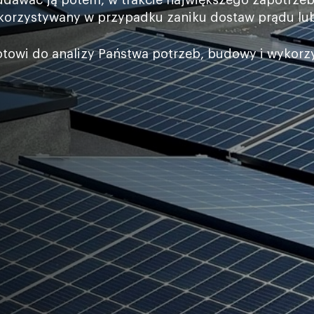
 oddawać ją potem, w trakcie największego zapotr
korzystywany w przypadku zaniku dostaw prądu lub
otowi do analizy Państwa potrzeb, budowy i wykorzys
.