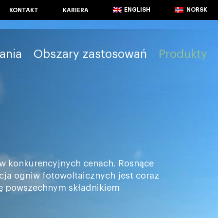
ENGLISH
NORSK
KONTAKT
KARIERA
ania
Obszary zastosowań
Produkty
w konkurencyjnych cenach. Rosnące
acja ogniw fotowoltaicznych jest coraz
 się powszechnym składnikiem