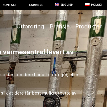
ENGLISH
POLSKI
KONTAKT
KARRIERE
Utfordring
Bransje
Produkter
n varmesentral levert av
elp dersom dere har utfordringer, eller
l slik at dere får best mulig utbytte av