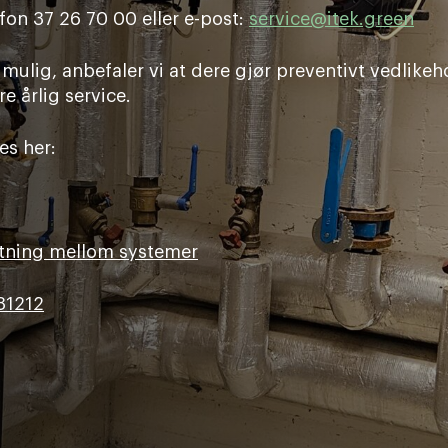
fon 37 26 70 00 eller e-post:
service@itek.green
mulig, anbefaler vi at dere gjør preventivt vedlikeh
re årlig service.
es her:
ftning mellom systemer
31212