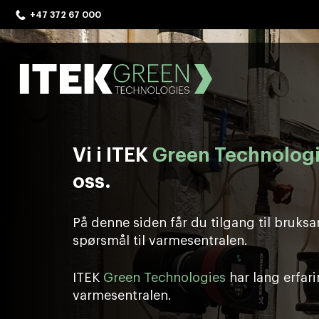
Skip
+47 372 67 000
to
content
ITEK Green Technologies
Vi i ITEK
Green Technolog
oss.
På denne siden får du tilgang til bruksa
spørsmål til varmesentralen.
ITEK
Green Technologies
har lang erfarin
varmesentralen.