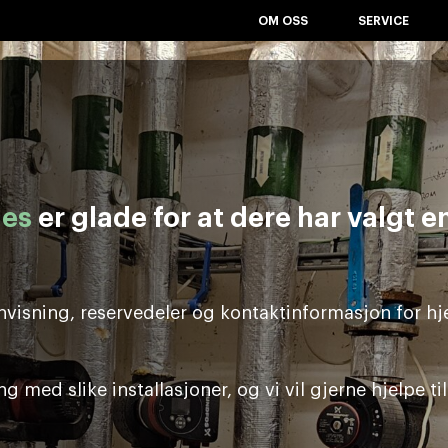
OM OSS
SERVICE
ies
er glade for at dere har valgt e
nvisning, reservedeler og kontaktinformasjon for hj
g med slike installasjoner, og vi vil gjerne hjelpe ti