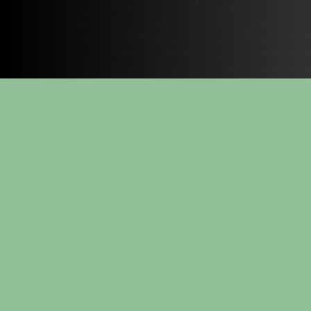
ITEK Green
Technologies
leverer løsninger for fangst av utslipp og
energieffektivisering til industri- og
bedriftsmarkedet. Med 30 års erfaring, er vi en
av landets ledende kompetansebedrifter i
faget. Vi leverer kunnskap til prosessindustri,
produksjonsbedrifter, offshoreinstallasjoner,