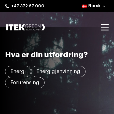
Skip
Norsk
+47 372 67 000
to
content
Mo
ITEK Green Technologies
Hva er din utfordring?
Energi
Energigjenvinning
Forurensing