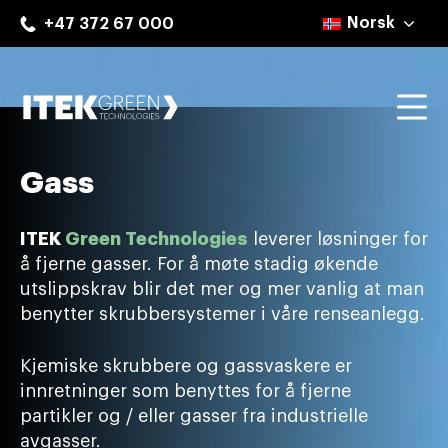
Skip
Norsk
+47 372 67 000
to
content
Mo
ITEK Green Technologies
Gass
ITEK
Green Technologies
leverer løsninger for
å fjerne gasser. For å møte stadig økende
utslippskrav blir det mer og mer vanlig at man
benytter skrubbersystemer i våre renseanlegg.
Kjemiske skrubbere og gassvaskere er
innretninger som benyttes for å fjerne
partikler og / eller gasser fra industrielle
avgasser.