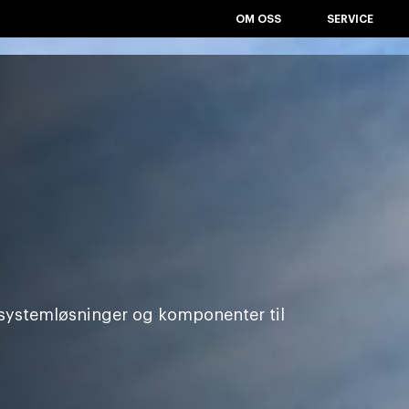
OM OSS
SERVICE
 systemløsninger og komponenter til