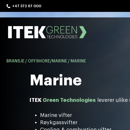
Skip
+47 372 67 000
to
content
ITEK Green Technologies
BRANSJE
/
OFFSHORE/MARINE
/
MARINE
Marine
ITEK
Green Technologies
leverer ulike
Marine vifter
Røykgassvifter
Cooling & combustion vifter