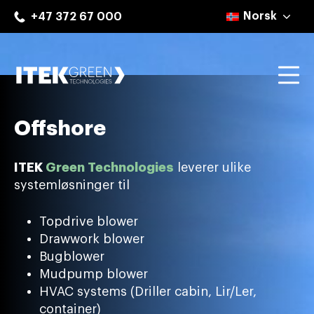
Skip
Norsk
+47 372 67 000
to
content
Mo
ITEK Green Technologies
Offshore
ITEK
Green Technologies
leverer ulike
systemløsninger til
Topdrive blower
Drawwork blower
Bugblower
Mudpump blower
HVAC systems (Driller cabin, Lir/Ler,
container)