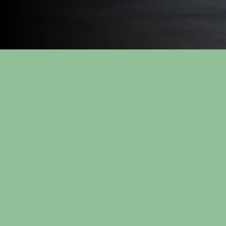
Offshore - Produkter
Kanaler og spjeld
Vifter